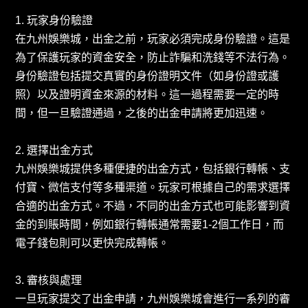
1. 玩家身份驗證
在九州娛樂城，出金之前，玩家必須完成身份驗證。這是
為了保護玩家的資金安全，防止詐騙和洗錢等不法行為。
身份驗證包括提交真實的身份證明文件（如身份證或護
照）以及證明資金來源的材料。這一過程需要一定的時
間，但一旦驗證通過，之後的出金申請將更加迅速。
2. 選擇出金方式
九州娛樂城提供多種便捷的出金方式，包括銀行轉帳、支
付寶、微信支付等多種渠道。玩家可根據自己的需求選擇
合適的出金方式。不過，不同的出金方式也可能影響到資
金的到賬時間，例如銀行轉帳通常需要1-2個工作日，而
電子錢包則可以更快完成轉帳。
3. 審核與處理
一旦玩家提交了出金申請，九州娛樂城會進行一系列的審