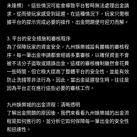
未達標）。這些情況可能會導致平台暫時無法處理出金請
求，從而使玩家感受到延遲。在這種情況下，玩家只需根
據平台的提示完成必要的操作，出金問題便可迎刃而解。
3. 平台的安全措施和審核程序
為了保障玩家的資金安全，九州娛樂城設有嚴格的審核程
序。每一筆出金申請都會經過多重審核，以確保資金不會
被不法分子盜取或錯誤出金。這樣的審核機制雖然會花費
一些時間，但它極大提高了整體平台的安全性，並能有效
防止洗錢等非法行為。因此，當出金延遲發生時，往往是
因為平台正在進行這些必要的審核工作。
九州娛樂城的出金流程：清晰透明
了解出金問題的原因後，我們來看看九州娛樂城的出金流
程是如何進行的，並分析它如何保障每一筆出金的安全性
和迅速性。