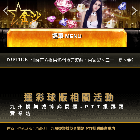
選單 MENU
娛樂城、星城online官方提供熱門博弈遊戲、百家樂、二十一點、金沙娛樂城
運彩球版相關活動
九州娛樂城博弈問題-PTT批踢踢
實業坊
首頁
-
運彩球版活動訊息
-
九州娛樂城博弈問題-PTT批踢踢實業坊