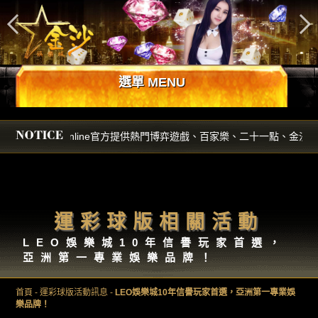
選單 MENU
娛樂城、星城online官方提供熱門博弈遊戲、百家樂、二十一點、金沙娛樂城
運彩球版相關活動
LEO娛樂城10年信譽玩家首選，
亞洲第一專業娛樂品牌！
首頁
-
運彩球版活動訊息
-
LEO娛樂城10年信譽玩家首選，亞洲第一專業娛
樂品牌！