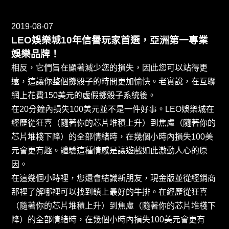
2019-08-07
LEO娛樂城10年信譽玩家首選，亞洲第一專業
娛樂品牌！
相反，它們旨在顯著減少您的損失，因此您可以站得更
遠，這讓你整個擲骰子的時間更加愉快。老實說，在互聯
網上花費150美元的虛假擲骰子系統後。
在20分鐘內損失100美元並不是一件好事。LEO娛樂城在
經歷從狂喜（隨著你的芯片堆積上升）到焦慮（隨著你的
芯片堆棧下降）的全部情緒時，在幾個小時內損失100美
元會更有趣。體驗這種情感是讓遊戲如此激動人心的原
因。
在這幾個小時裡，您還會結識新朋友，
現金版
並從經銷商
那裡了解哪裡可以找到鎮上最好的牛排。在經歷從狂喜
（隨著你的芯片堆積上升）到焦慮（隨著你的芯片堆棧下
降）的全部情緒時，在幾個小時內損失100美元會更有